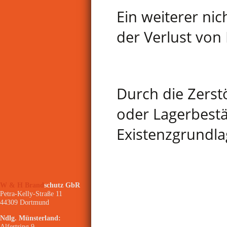
Ein weiterer nic
der Verlust von
Durch die Zers
oder Lagerbestä
Existenzgrundla
W & H Brand
schutz GbR
Petra-Kelly-Straße 11
44309 Dortmund
Ndlg. Münsterland:
Alfertring 9