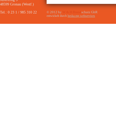
48599 Gronau (Westf.)
Tel.: 0 23 1 / 985 310 22
© 2012 by
W & H Brand
schutz GbR
entwickelt durch
heska.mp webservices